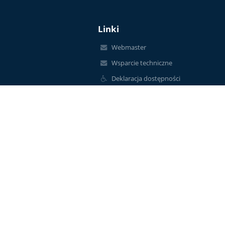
Linki
Webmaster
Wsparcie techniczne
Deklaracja dostępności
Informacje prawne
Polityka prywatności
Metryczka
Mapa strony
O nas
Kontakt
Aktualności