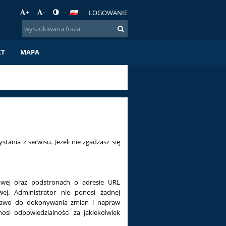
+
-
LOGOWANIE
KT
MAPA
tania z serwisu. Jeżeli nie zgadzasz się
towej oraz podstronach o adresie URL
ej. Administrator nie ponosi żadnej
 prawo do dokonywania zmian i napraw
si odpowiedzialności za jakiekolwiek