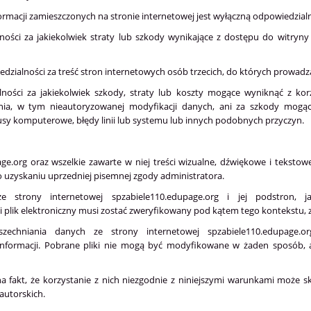
ormacji zamieszczonych na stronie internetowej jest wyłączną odpowiedzial
ości za jakiekolwiek straty lub szkody wynikające z dostępu do witryny l
zialności za treść stron internetowych osób trzecich, do których prowadzą l
ności za jakiekolwiek szkody, straty lub koszty mogące wyniknąć z korz
nia, w tym nieautoryzowanej modyfikacji danych, ani za szkody mogą
usy komputerowe, błędy linii lub systemu lub innych podobnych przyczyn.
ge.org oraz wszelkie zawarte w niej treści wizualne, dźwiękowe i tekstow
o uzyskaniu uprzedniej pisemnej zgody administratora.
strony internetowej spzabiele110.edupage.org i jej podstron, j
 plik elektroniczny musi zostać zweryfikowany pod kątem tego kontekstu, za
echniania danych ze strony internetowej spzabiele110.edupage.o
 informacji. Pobrane pliki nie mogą być modyfikowane w żaden sposób
 fakt, że korzystanie z nich niezgodnie z niniejszymi warunkami może 
autorskich.