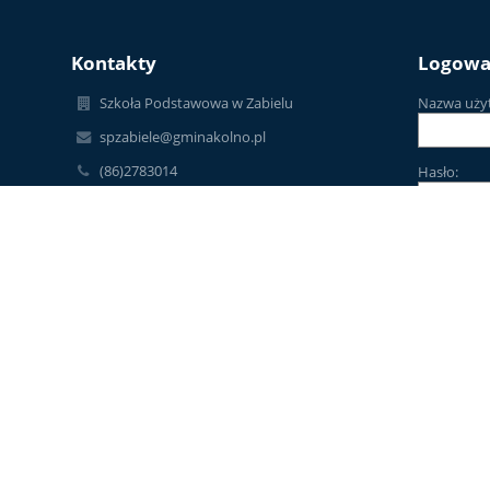
Kontakty
Logowa
Szkoła Podstawowa w Zabielu
Nazwa uży
spzabiele@gminakolno.pl
(86)2783014
Hasło:
Zabiele110, 18-500 Kolno, woj. podlaskie
Poland
Ewa Lipnicka - dyrektor szkoły
Zapomniałe