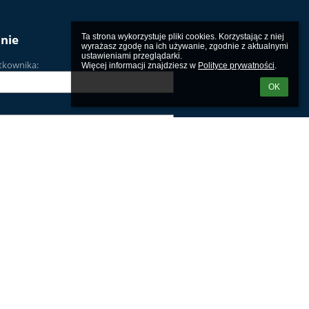
nie
Ta strona wykorzystuje pliki cookies. Korzystając z niej 
wyrażasz zgodę na ich używanie, zgodnie z aktualnymi 
ustawieniami przeglądarki.

tkownika:
Więcej informacji znajdziesz w 
Polityce prywatności
.
OK
m loginu lub hasła