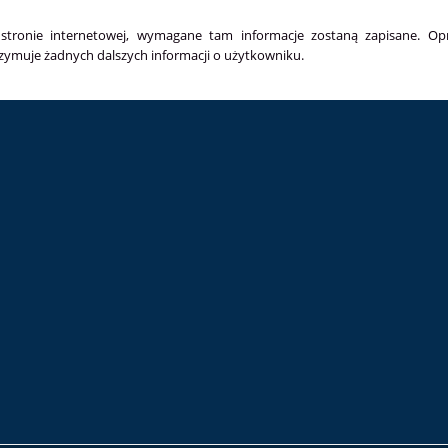
 stronie internetowej, wymagane tam informacje zostaną zapisane. O
rzymuje żadnych dalszych informacji o użytkowniku.