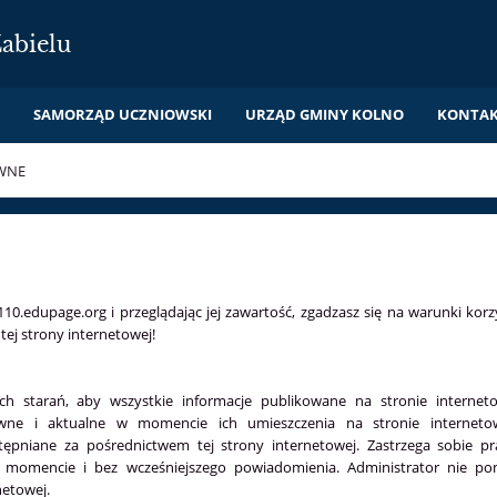
abielu
I
SAMORZĄD UCZNIOWSKI
URZĄD GMINY KOLNO
KONTA
WNE
0.edupage.org i przeglądając jej zawartość, zgadzasz się na warunki korzys
tej strony internetowej!
kich starań, aby wszystkie informacje publikowane na stronie interne
awne i aktualne w momencie ich umieszczenia na stronie internetow
stępniane za pośrednictwem tej strony internetowej. Zastrzega sobie
momencie i bez wcześniejszego powiadomienia. Administrator nie pono
rnetowej.