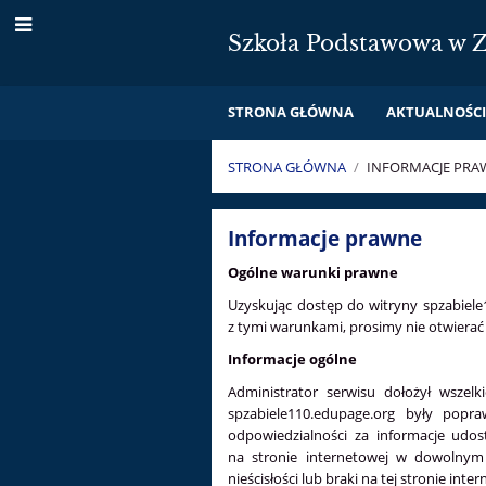
Szkoła Podstawowa w Z
STRONA GŁÓWNA
AKTUALNOŚC
STRONA GŁÓWNA
/
INFORMACJE PRA
Informacje
Informacje prawne
prawne
Ogólne warunki prawne
Uzyskując dostęp do witryny spzabiele11
z tymi warunkami, prosimy nie otwierać 
Informacje ogólne
Administrator serwisu dołożył wszel
spzabiele110.edupage.org były popr
odpowiedzialności za informacje udo
na stronie internetowej w dowolnym 
nieścisłości lub braki na tej stronie inte