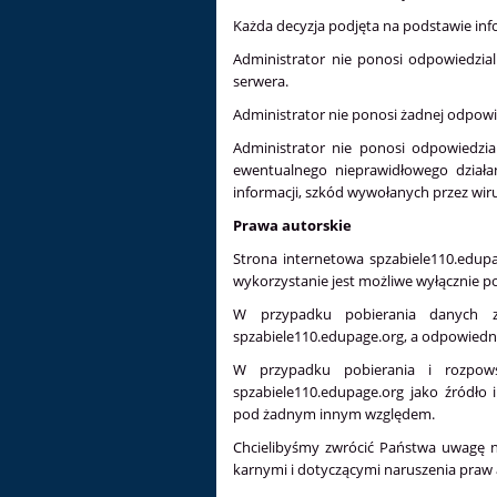
Każda decyzja podjęta na podstawie inf
Administrator nie ponosi odpowiedzialn
serwera.
Administrator nie ponosi żadnej odpowied
Administrator nie ponosi odpowiedzial
ewentualnego nieprawidłowego działa
informacji, szkód wywołanych przez wir
Prawa autorskie
Strona internetowa spzabiele110.edupa
wykorzystanie jest możliwe wyłącznie p
W przypadku pobierania danych ze 
spzabiele110.edupage.org, a odpowiedni
W przypadku pobierania i rozpowsz
spzabiele110.edupage.org jako źródło
pod żadnym innym względem.
Chcielibyśmy zwrócić Państwa uwagę na
karnymi i dotyczącymi naruszenia praw 